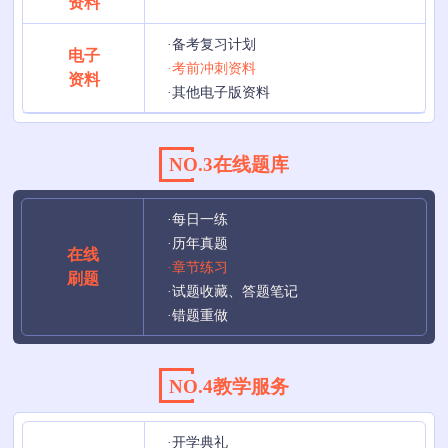
资料
·备考复习计划
电子
·考前冲刺资料
资料
·其他电子版资料
NO.3在线题库
·每日一练
·历年真题
在线
·章节练习
刷题
·试题收藏、答题笔记
·错题重做
NO.4教学服务
·开学典礼