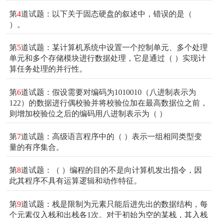
第
4
道试题：以下关于固态硬盘的叙述中，错误的是（
）。
第
5
道试题：某计算机系统中设置一个控制单元、多个处理
单元和多个存储模块进行数据处理，它是通过（ ）实现计
算任务处理的并行性。
第
6
道试题：假设需要对编码为1010010（八进制表示为
122）的数据进行偶校验并将校验位加在最高数据位之前，
则增加校验位之后的编码用八进制表示为（ ）
第
7
道试题：高级语言程序中的（ ）表示一组相同类型变
量的有序集合。
第
8
道试题：（ ）编程的目的不是向计算机发出指令，因
此其程序不具有运算逻辑和动作特征。
第
9
道试题：栈是限制为元素只能后进先出的数据结构，每
个元素仅入栈和出栈各1次。对于初始为空的某栈，其入栈