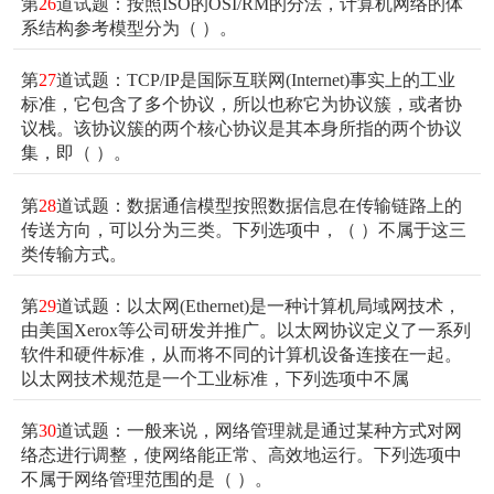
第
26
道试题：按照ISO的OSI/RM的分法，计算机网络的体
系结构参考模型分为（ ）。
第
27
道试题：TCP/IP是国际互联网(Internet)事实上的工业
标准，它包含了多个协议，所以也称它为协议簇，或者协
议栈。该协议簇的两个核心协议是其本身所指的两个协议
集，即（ ）。
第
28
道试题：数据通信模型按照数据信息在传输链路上的
传送方向，可以分为三类。下列选项中，（ ）不属于这三
类传输方式。
第
29
道试题：以太网(Ethernet)是一种计算机局域网技术，
由美国Xerox等公司研发并推广。以太网协议定义了一系列
软件和硬件标准，从而将不同的计算机设备连接在一起。
以太网技术规范是一个工业标准，下列选项中不属
第
30
道试题：一般来说，网络管理就是通过某种方式对网
络态进行调整，使网络能正常、高效地运行。下列选项中
不属于网络管理范围的是（ ）。