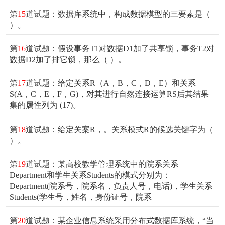
第
15
道试题：数据库系统中，构成数据模型的三要素是（
）。
第
16
道试题：假设事务T1对数据D1加了共享锁，事务T2对
数据D2加了排它锁，那么（ ）。
第
17
道试题：给定关系R（A，B，C，D，E）和关系
S(A，C，E，F，G)，对其进行自然连接运算RS后其结果
集的属性列为 (17)。
第
18
道试题：给定关案R
，。关系模式R的候选关键字为（
）。
第
19
道试题：某高校教学管理系统中的院系关系
Department和学生关系Students的模式分别为：
Department(院系号，院系名，负责人号，电话)，学生关系
Students(学生号，姓名，身份证号，院系
第
20
道试题：某企业信息系统采用分布式数据库系统，“当