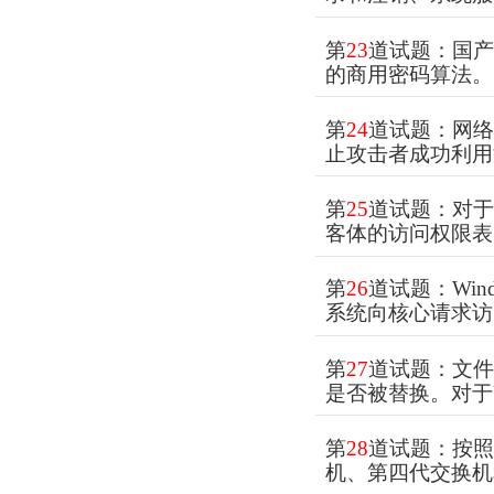
第
23
道试题：国
的商用密码算法。
第
24
道试题：网
止攻击者成功利用
第
25
道试题：对于客
客体的访问权限表
第
26
道试题：Wi
系统向核心请求访
第
27
道试题：文
是否被替换。对于
第
28
道试题：按
机、第四代交换机