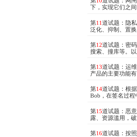
第
10
道试题：网闸
下，实现它们之间
第
11
道试题：隐
泛化、抑制、置换
第
12
道试题：密
搜索、撞库等。以
第
13
道试题：运
产品的主要功能有
第
14
道试题：根据
Bob，在签名过程中
第
15
道试题：恶
露、资源滥用，破
第
16
道试题：按照