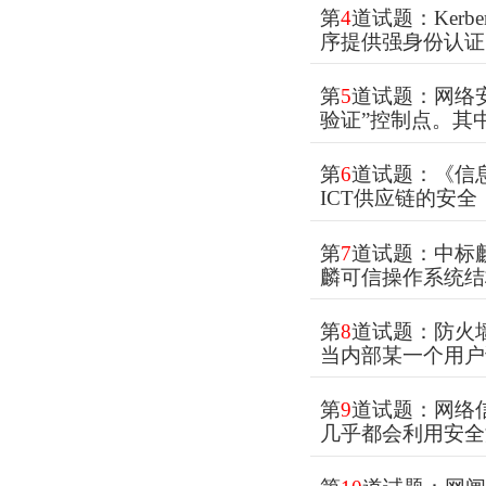
第
4
道试题：Ker
序提供强身份认证
第
5
道试题：网络
验证”控制点。其
第
6
道试题：《信息
ICT供应链的安全
第
7
道试题：中标麒
麟可信操作系统结
第
8
道试题：防火
当内部某一个用户
第
9
道试题：网络
几乎都会利用安全