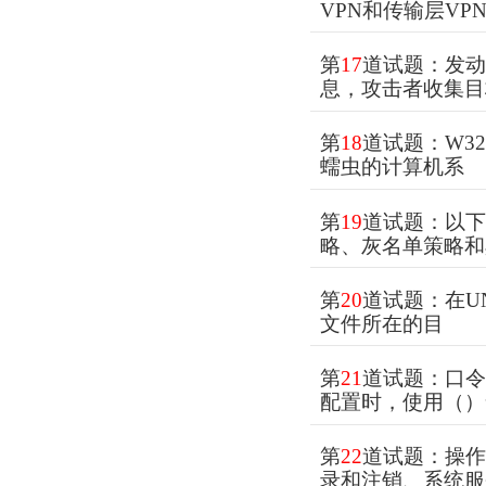
VPN和传输层VP
第
17
道试题：发
息，攻击者收集目
第
18
道试题：W32
蠕虫的计算机系
第
19
道试题：以下
略、灰名单策略和
第
20
道试题：在UN
文件所在的目
第
21
道试题：口
配置时，使用（）
第
22
道试题：操
录和注销、系统服