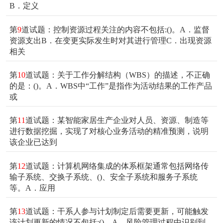
B．定义
第
9
道试题：控制资源过程关注的内容不包括:()。A．监督
资源支出B．在变更实际发生时对其进行管理C．出现资源
相关
第
10
道试题：关于工作分解结构（WBS）的描述，不正确
的是：()。A．WBS中“工作”是指作为活动结果的工作产品
或
第
11
道试题：某智能家居生产企业对人员、资源、制造等
进行数据挖掘，实现了对核心业务活动的精准预测，说明
该企业已达到
第
12
道试题：计算机网络集成的体系框架通常包括网络传
输子系统、交换子系统、()、安全子系统和服务子系统
等。A．应用
第
13
道试题：干系人参与计划制定后需要更新，可能触发
该计划更新的情况不包括:()。A．风险管理过程中识别到