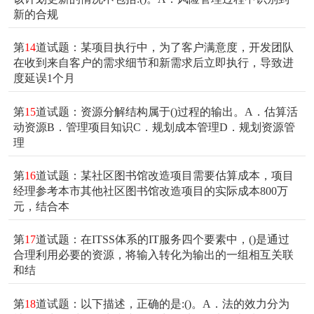
新的合规
第
14
道试题：某项目执行中，为了客户满意度，开发团队
在收到来自客户的需求细节和新需求后立即执行，导致进
度延误1个月
第
15
道试题：资源分解结构属于()过程的输出。A．估算活
动资源B．管理项目知识C．规划成本管理D．规划资源管
理
第
16
道试题：某社区图书馆改造项目需要估算成本，项目
经理参考本市其他社区图书馆改造项目的实际成本800万
元，结合本
第
17
道试题：在ITSS体系的IT服务四个要素中，()是通过
合理利用必要的资源，将输入转化为输出的一组相互关联
和结
第
18
道试题：以下描述，正确的是:()。A．法的效力分为