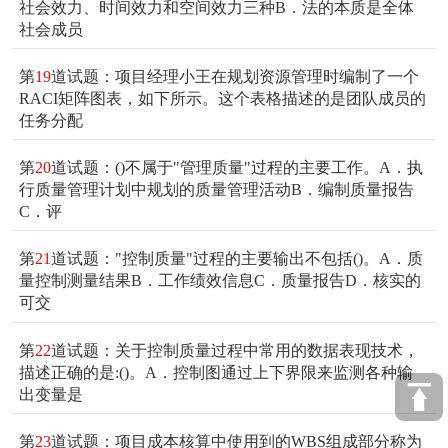
社会效力、时间效力和空间效力三种B．法的本质是全体
社会成员
第
19
道试题：项目经理小王在规划资源管理时编制了一个
RACI矩阵图表，如下所示。这个表格描述的是团队成员的
任务分配
第
20
道试题：()不属于"管理质量"过程的主要工作。A．执
行质量管理计划中规划的质量管理活动B．编制质量报告
C．评
第
21
道试题："控制质量"过程的主要输出不包括()。A．质
量控制测量结果B．工作绩效信息C．质量报告D．核实的
可交
第
22
道试题：关于控制质量过程中常用的数据表现技术，
描述正确的是:()。A．控制图通过上下界限来监测各种输
出变量是
第
23
道试题：项目成本核算中使用到的WBS组成部分称为